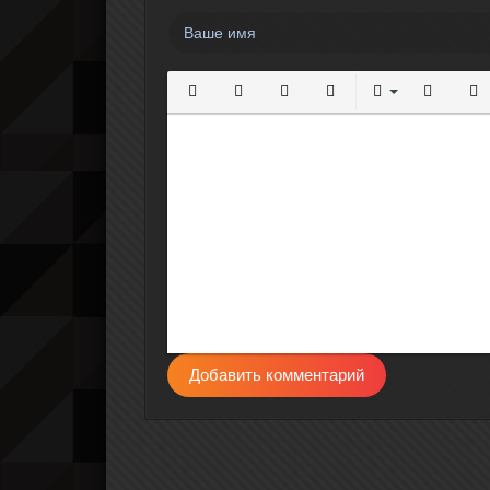
Полужирный
Курсив
Подчеркнутый
Зачеркнутый
Выравнивание
Нумерова
Мар
Добавить комментарий