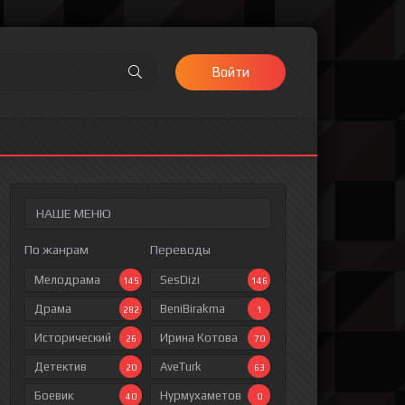
Войти
НАШЕ МЕНЮ
По жанрам
Переводы
Мелодрама
SesDizi
145
146
Драма
BeniBirakma
282
1
Исторический
Ирина Котова
26
70
Детектив
AveTurk
20
63
Боевик
Нурмухаметов
40
0