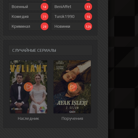
Военный
BeniAffet
14
11
Комедия
Turok1990
71
16
Криминал
Новинки
28
126
СЛУЧАЙНЫЕ СЕРИАЛЫ
ия
9 серия
10 серия
11 серия
12 серия
Наследник
Поручения