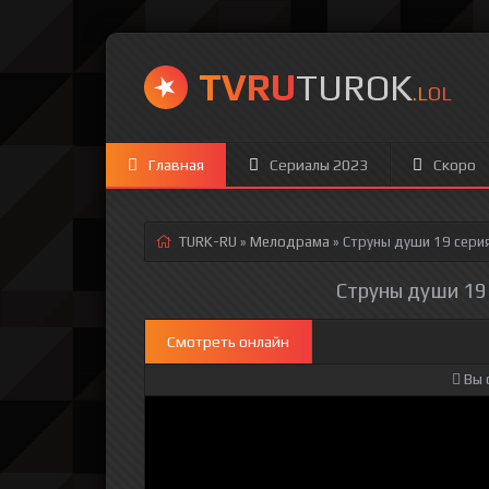
TVRU
TUROK
.LOL
Главная
Сериалы 2023
Скоро
TURK-RU
»
Мелодрама
» Струны души 19 сери
Струны души 19 
Смотреть онлайн
Вы 