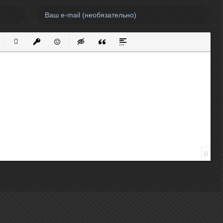
нный список
кированный список
Вставить ссылку
Вставить защищенную ссылку
Вставить смайлик
Вставка скрытого текста
Вставка цитаты
Вставка спойлера
0