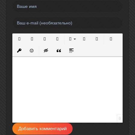
Полужирный
Курсив
Подчеркнутый
Зачеркнутый
Выравнивание
Нумерованный список
Маркированный спи
Вставить сс
Вставить защищенную ссылку
Вставить смайлик
Вставка скрытого текста
Вставка цитаты
Вставка спойлера
0
Добавить комментарий