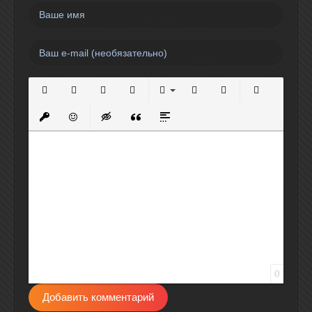
Полужирный
Курсив
Подчеркнутый
Зачеркнутый
Выравнивание
Нумерованный список
Маркированный спи
Вставить сс
Вставить защищенную ссылку
Вставить смайлик
Вставка скрытого текста
Вставка цитаты
Вставка спойлера
0
Добавить комментарий