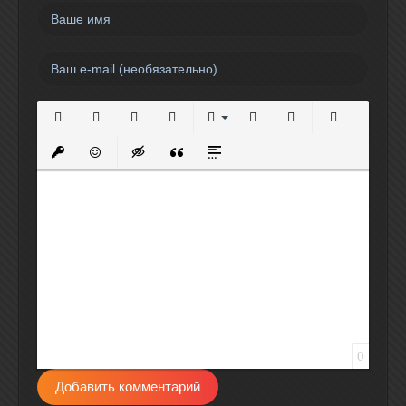
Полужирный
Курсив
Подчеркнутый
Зачеркнутый
Выравнивание
Нумерованный список
Маркированный спи
Вставить сс
Вставить защищенную ссылку
Вставить смайлик
Вставка скрытого текста
Вставка цитаты
Вставка спойлера
0
Добавить комментарий