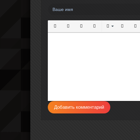
Полужирный
Курсив
Подчеркнутый
Зачеркнутый
Выравнивание
Нумерова
Мар
Добавить комментарий