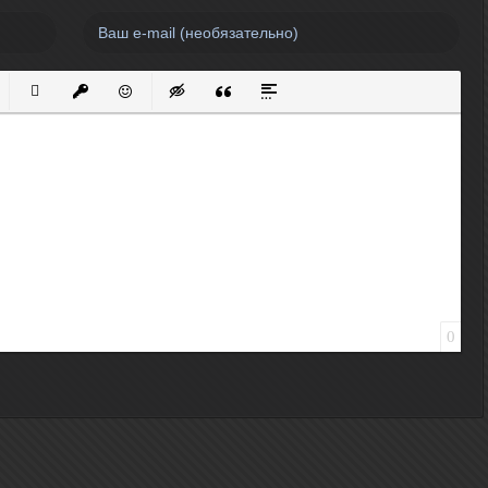
нный список
кированный список
Вставить ссылку
Вставить защищенную ссылку
Вставить смайлик
Вставка скрытого текста
Вставка цитаты
Вставка спойлера
0