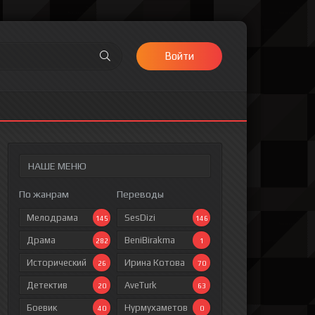
Войти
НАШЕ МЕНЮ
По жанрам
Переводы
Мелодрама
SesDizi
145
146
Драма
BeniBirakma
282
1
Исторический
Ирина Котова
26
70
Детектив
AveTurk
20
63
Боевик
Нурмухаметов
40
0