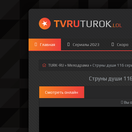
TVRU
TUROK
.LOL
Главная
Сериалы 2023
Скоро
TURK-RU
»
Мелодрама
» Струны души 116 сер
Струны души 116
Смотреть онлайн
Вы о