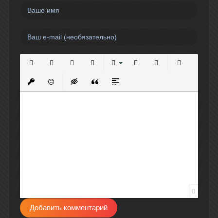
Полужирный
Курсив
Подчеркнутый
Зачеркнутый
Выравнивание
Нумерованный список
Маркированный спи
Вставить сс
Вставить защищенную ссылку
Вставить смайлик
Вставка скрытого текста
Вставка цитаты
Вставка спойлера
0
Добавить комментарий