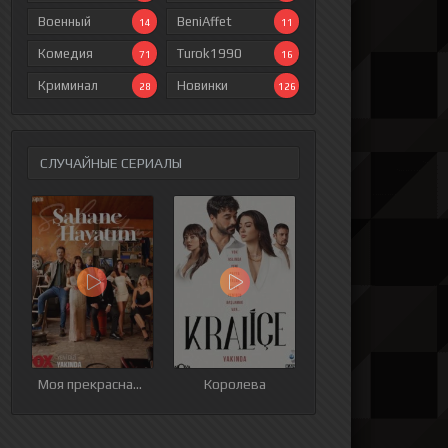
Военный
BeniAffet
14
11
Комедия
Turok1990
71
16
Криминал
Новинки
28
126
СЛУЧАЙНЫЕ СЕРИАЛЫ
ия
9 серия
10 серия
11 серия
12 серия
Моя прекрасная жизнь
Королева