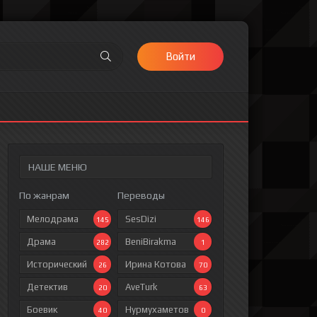
Войти
НАШЕ МЕНЮ
По жанрам
Переводы
Мелодрама
SesDizi
145
146
Драма
BeniBirakma
282
1
Исторический
Ирина Котова
26
70
Детектив
AveTurk
20
63
Боевик
Нурмухаметов
40
0