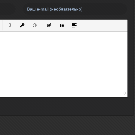
нный список
кированный список
Вставить ссылку
Вставить защищенную ссылку
Вставить смайлик
Вставка скрытого текста
Вставка цитаты
Вставка спойлера
0