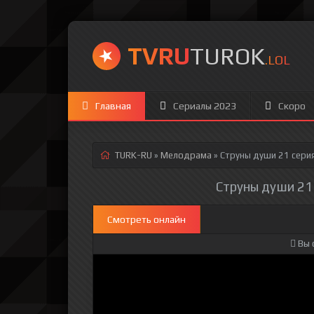
TVRU
TUROK
.LOL
Главная
Сериалы 2023
Скоро
TURK-RU
»
Мелодрама
» Струны души 21 сери
Струны души 21 
Смотреть онлайн
Вы 