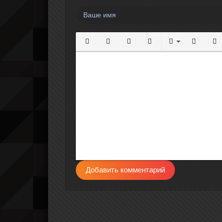
Полужирный
Курсив
Подчеркнутый
Зачеркнутый
Выравнивание
Нумерова
Мар
Добавить комментарий