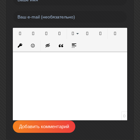
Полужирный
Курсив
Подчеркнутый
Зачеркнутый
Выравнивание
Нумерованный список
Маркированный спи
Вставить сс
Вставить защищенную ссылку
Вставить смайлик
Вставка скрытого текста
Вставка цитаты
Вставка спойлера
0
Добавить комментарий