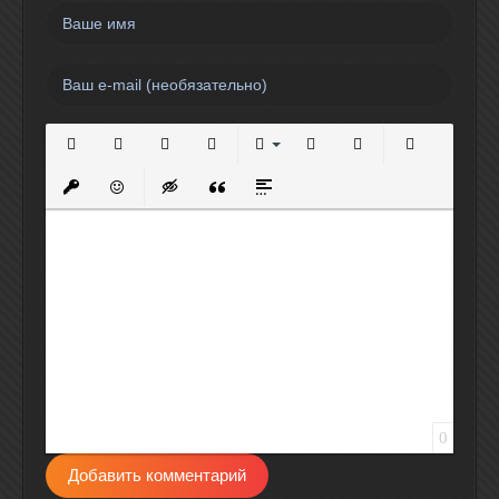
Полужирный
Курсив
Подчеркнутый
Зачеркнутый
Выравнивание
Нумерованный список
Маркированный спи
Вставить сс
Вставить защищенную ссылку
Вставить смайлик
Вставка скрытого текста
Вставка цитаты
Вставка спойлера
0
Добавить комментарий