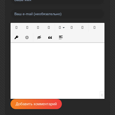
Полужирный
Курсив
Подчеркнутый
Зачеркнутый
Выравнивание
Нумерованный список
Маркированный спи
Вставить сс
Вставить защищенную ссылку
Вставить смайлик
Вставка скрытого текста
Вставка цитаты
Вставка спойлера
0
Добавить комментарий