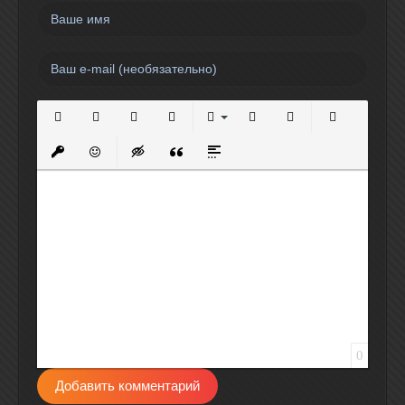
Полужирный
Курсив
Подчеркнутый
Зачеркнутый
Выравнивание
Нумерованный список
Маркированный спи
Вставить сс
Вставить защищенную ссылку
Вставить смайлик
Вставка скрытого текста
Вставка цитаты
Вставка спойлера
0
Добавить комментарий