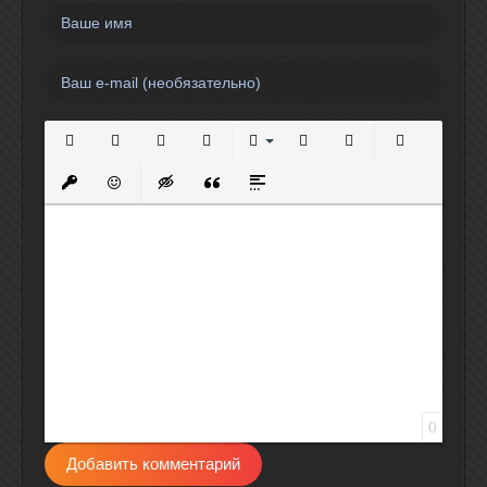
Полужирный
Курсив
Подчеркнутый
Зачеркнутый
Выравнивание
Нумерованный список
Маркированный спи
Вставить сс
Вставить защищенную ссылку
Вставить смайлик
Вставка скрытого текста
Вставка цитаты
Вставка спойлера
0
Добавить комментарий