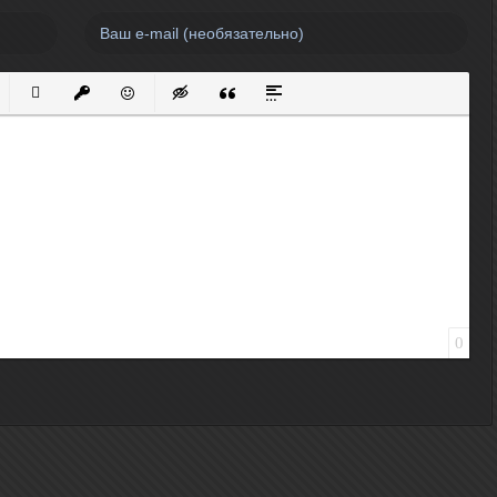
нный список
кированный список
Вставить ссылку
Вставить защищенную ссылку
Вставить смайлик
Вставка скрытого текста
Вставка цитаты
Вставка спойлера
0