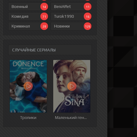
Военный
BeniAffet
14
11
Комедия
Turok1990
71
16
Криминал
Новинки
28
126
СЛУЧАЙНЫЕ СЕРИАЛЫ
ия
9 серия
10 серия
11 серия
12 серия
Тропики
Маленький гений Синай