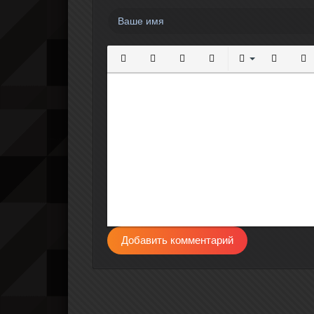
Полужирный
Курсив
Подчеркнутый
Зачеркнутый
Выравнивание
Нумерова
Мар
Добавить комментарий