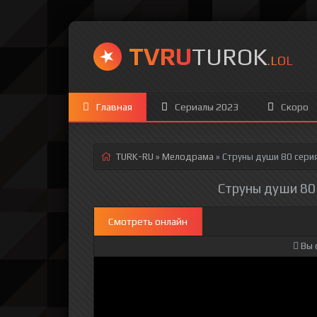
TVRU
TUROK
.LOL
Главная
Сериалы 2023
Скоро
TURK-RU
»
Мелодрама
» Струны души 80 сери
Струны души 80 
Смотреть онлайн
Вы 