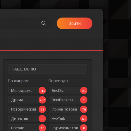
Войти
НАШЕ МЕНЮ
По жанрам
Переводы
Мелодрама
SesDizi
145
146
Драма
BeniBirakma
282
1
Исторический
Ирина Котова
26
70
Детектив
AveTurk
20
63
Боевик
Нурмухаметов
40
0