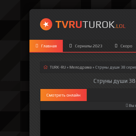
TVRU
TUROK
.LOL
Главная
Сериалы 2023
Скоро
TURK-RU
»
Мелодрама
» Струны души 38 сери
Струны души 38 
Смотреть онлайн
Вы 