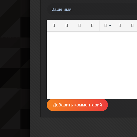
Полужирный
Курсив
Подчеркнутый
Зачеркнутый
Выравнивание
Нумерова
Мар
Добавить комментарий