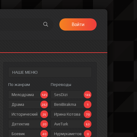
Войти
НАШЕ МЕНЮ
По жанрам
Переводы
Мелодрама
SesDizi
145
146
Драма
BeniBirakma
282
1
Исторический
Ирина Котова
26
70
Детектив
AveTurk
20
63
Боевик
Нурмухаметов
40
0