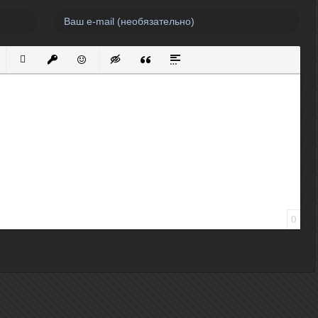
нный список
кированный список
Вставить ссылку
Вставить защищенную ссылку
Вставить смайлик
Вставка скрытого текста
Вставка цитаты
Вставка спойлера
0