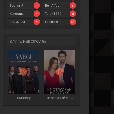
Военный
BeniAffet
14
11
Комедия
Turok1990
71
16
Криминал
Новинки
28
126
СЛУЧАЙНЫЕ СЕРИАЛЫ
ия
9 серия
10 серия
11 серия
12 серия
Приговор
Не отпускай мою руку