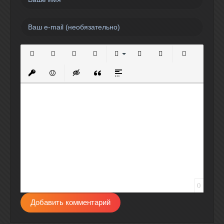
Полужирный
Курсив
Подчеркнутый
Зачеркнутый
Выравнивание
Нумерованный список
Маркированный спи
Вставить сс
Вставить защищенную ссылку
Вставить смайлик
Вставка скрытого текста
Вставка цитаты
Вставка спойлера
0
Добавить комментарий