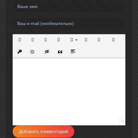
Полужирный
Курсив
Подчеркнутый
Зачеркнутый
Выравнивание
Нумерованный список
Маркированный спи
Вставить сс
Вставить защищенную ссылку
Вставить смайлик
Вставка скрытого текста
Вставка цитаты
Вставка спойлера
0
Добавить комментарий