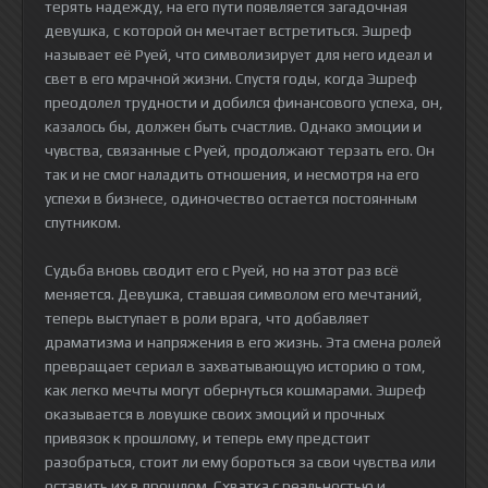
терять надежду, на его пути появляется загадочная
девушка, с которой он мечтает встретиться. Эшреф
называет её Руей, что символизирует для него идеал и
свет в его мрачной жизни. Спустя годы, когда Эшреф
преодолел трудности и добился финансового успеха, он,
казалось бы, должен быть счастлив. Однако эмоции и
чувства, связанные с Руей, продолжают терзать его. Он
так и не смог наладить отношения, и несмотря на его
успехи в бизнесе, одиночество остается постоянным
спутником.
Судьба вновь сводит его с Руей, но на этот раз всё
меняется. Девушка, ставшая символом его мечтаний,
теперь выступает в роли врага, что добавляет
драматизма и напряжения в его жизнь. Эта смена ролей
превращает сериал в захватывающую историю о том,
как легко мечты могут обернуться кошмарами. Эшреф
оказывается в ловушке своих эмоций и прочных
привязок к прошлому, и теперь ему предстоит
разобраться, стоит ли ему бороться за свои чувства или
оставить их в прошлом. Схватка с реальностью и