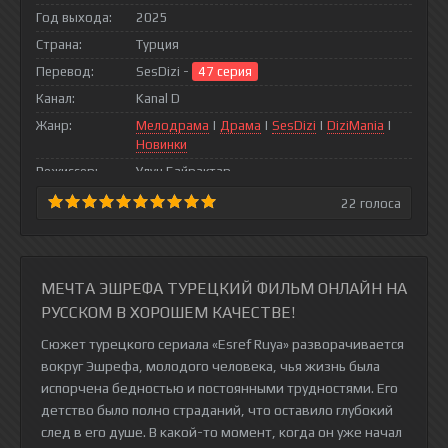
Год выхода:
2025
Страна:
Турция
Перевод:
SesDizi -
47 серия
Канал:
Kanal D
Жанр:
Мелодрама
|
Драма
|
SesDizi
|
DiziMania
|
Новинки
Режиссер:
Улуч Байрактар
22
голоса
МЕЧТА ЭШРЕФА ТУРЕЦКИЙ ФИЛЬМ ОНЛАЙН НА
РУССКОМ В ХОРОШЕМ КАЧЕСТВЕ!
Сюжет турецкого сериала «Esref Ruya» разворачивается
вокруг Эшрефа, молодого человека, чья жизнь была
испорчена бедностью и постоянными трудностями. Его
детство было полно страданий, что оставило глубокий
след в его душе. В какой-то момент, когда он уже начал