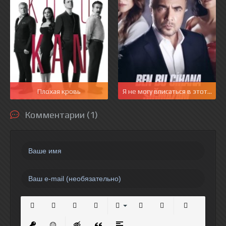
Плохая кровь
Я не могу вписаться в этот мир
Комментарии (1)
Полужирный
Курсив
Подчеркнутый
Зачеркнутый
Выравнивание
Нумерованный список
Маркированный спи
Вставить сс