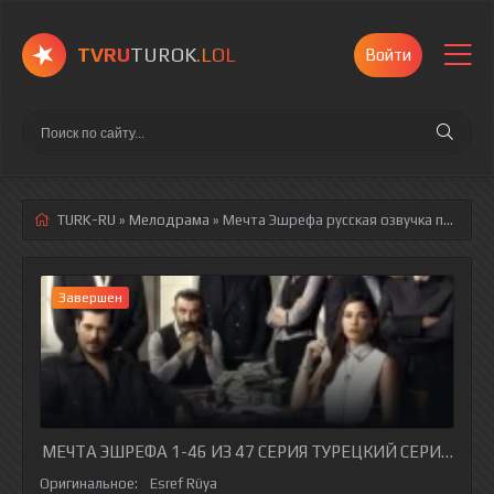
TVRU
TUROK
.LOL
Войти
TURK-RU
»
Мелодрама
» Мечта Эшрефа
русская озвучка полностью смотреть онлайн!
Завершен
МЕЧТА ЭШРЕФА 1-46 ИЗ 47 СЕРИЯ ТУРЕЦКИЙ СЕРИАЛ НА 
Оригинальное:
Esref Rüya