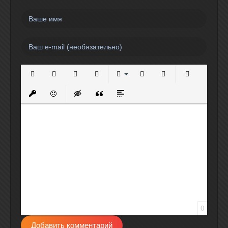
Полужирный
Курсив
Подчеркнутый
Зачеркнутый
Выравнивание
Нумерованный список
Маркированный спи
Вставить сс
Вставить защищенную ссылку
Вставить смайлик
Вставка скрытого текста
Вставка цитаты
Вставка спойлера
0
Добавить комментарий