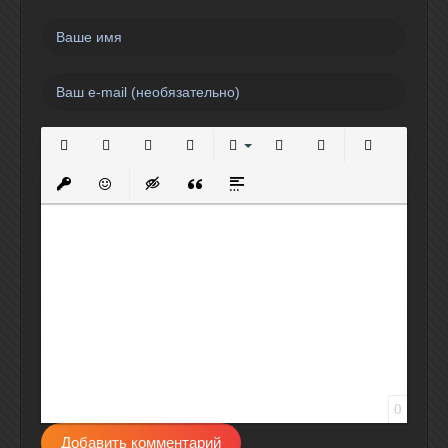
Полужирный
Курсив
Подчеркнутый
Зачеркнутый
Выравнивание
Нумерованный список
Маркированный спи
Вставить сс
Вставить защищенную ссылку
Вставить смайлик
Вставка скрытого текста
Вставка цитаты
Вставка спойлера
0
Добавить комментарий