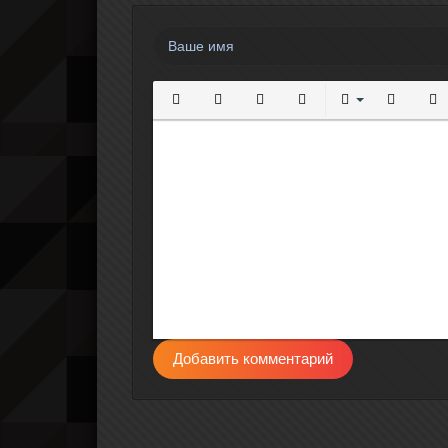
Полужирный
Курсив
Подчеркнутый
Зачеркнутый
Выравнивание
Нумерова
Мар
Добавить комментарий