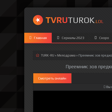
TVRU
TUROK
.LOL
Главная
Сериалы 2023
Скоро
TURK-RU
»
Мелодрама
» Преемник: зов предко
Преемник: зов предко
Смотреть онлайн
Вы 