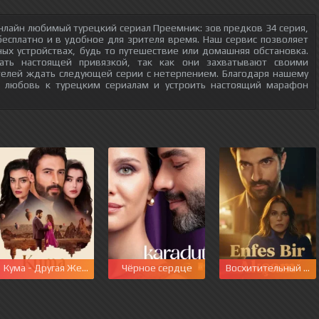
нлайн любимый турецкий сериал Преемник: зов предков 34 серия,
бесплатно и в удобное для зрителя время. Наш сервис позволяет
ых устройствах, будь то путешествие или домашняя обстановка.
тать настоящей привязкой, так как они захватывают своими
телей ждать следующей серии с нетерпением. Благодаря нашему
ю любовь к турецким сериалам и устроить настоящий марафон
Кума - Другая Жена
Чёрное сердце
Восхитительный ве