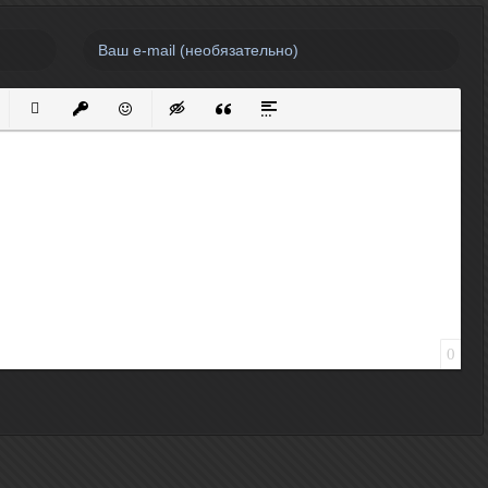
нный список
кированный список
Вставить ссылку
Вставить защищенную ссылку
Вставить смайлик
Вставка скрытого текста
Вставка цитаты
Вставка спойлера
0