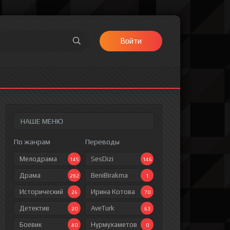
Войти
НАШЕ МЕНЮ
По жанрам
Переводы
Мелодрама
SesDizi
145
146
Драма
BeniBirakma
282
1
Исторический
Ирина Котова
26
70
Детектив
AveTurk
20
63
Боевик
Нурмухаметов
40
0