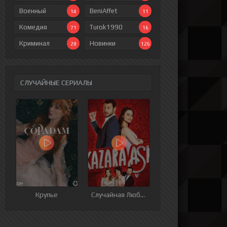
Военный
BeniAffet
14
11
Комедия
Turok1990
71
16
Криминал
Новинки
28
126
СЛУЧАЙНЫЕ СЕРИАЛЫ
ия
9 серия
10 серия
11 серия
12 серия
Крупье
Случайная Любовь