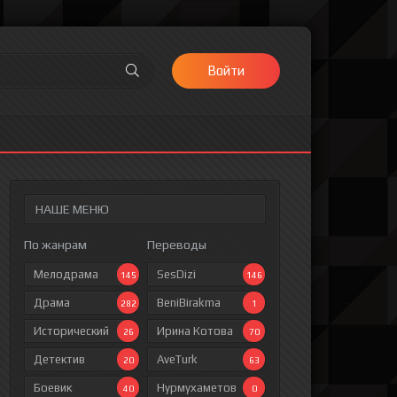
Войти
НАШЕ МЕНЮ
По жанрам
Переводы
Мелодрама
SesDizi
145
146
Драма
BeniBirakma
282
1
Исторический
Ирина Котова
26
70
Детектив
AveTurk
20
63
Боевик
Нурмухаметов
40
0