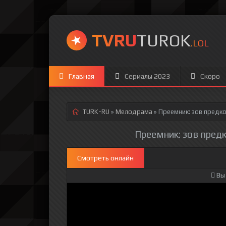
TVRU
TUROK
.LOL
Главная
Сериалы 2023
Скоро
TURK-RU
»
Мелодрама
» Преемник: зов предко
Преемник: зов предк
Смотреть онлайн
Вы 