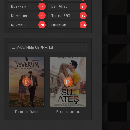
Военный
BeniAffet
14
11
Комедия
Turok1990
71
16
Криминал
Новинки
28
126
СЛУЧАЙНЫЕ СЕРИАЛЫ
ия
9 серия
10 серия
11 серия
12 серия
Ты полюбишь
Вода и огонь