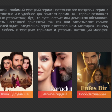
нлайн любимый турецкий сериал Преемник: зов предков 4 серия, а
есплатно и в удобное для зрителя время. Наш сервис позволяет
ых устройствах, будь то путешествие или домашняя обстановка.
тать настоящей привязкой, так как они захватывают своими
телей ждать следующей серии с нетерпением. Благодаря нашему
ю любовь к турецким сериалам и устроить настоящий марафон
Кума - Другая Жена
Чёрное сердце
Восхитительный ве