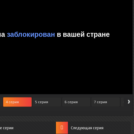
›
4 серия
5 серия
6 серия
7 серия
8 сер
е серии
Следующая серия