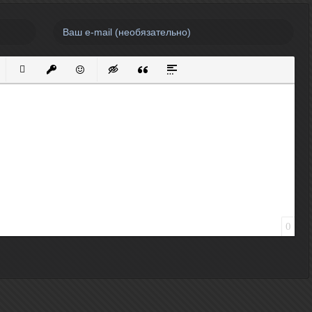
нный список
кированный список
Вставить ссылку
Вставить защищенную ссылку
Вставить смайлик
Вставка скрытого текста
Вставка цитаты
Вставка спойлера
0