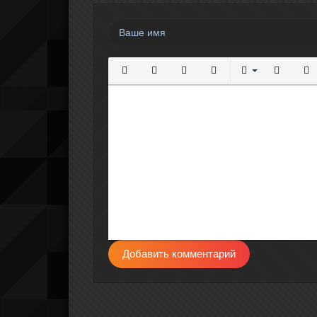
Полужирный
Курсив
Подчеркнутый
Зачеркнутый
Выравнивание
Нумерова
Мар
Добавить комментарий