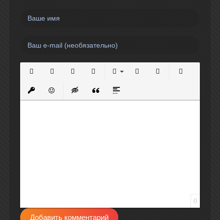
Полужирный
Курсив
Подчеркнутый
Зачеркнутый
Выравнивание
Нумерованный список
Маркированный спи
Вставить сс
Вставить защищенную ссылку
Вставить смайлик
Вставка скрытого текста
Вставка цитаты
Вставка спойлера
0
Добавить комментарий