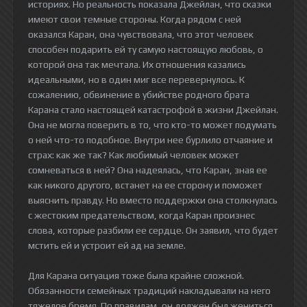
историях. Но реальность показала Джейлан, что сказки
имеют свои темные стороны. Когда рядом с ней
оказался Каран, она чувствовала, что этот человек
способен подарить ей ту самую настоящую любовь, о
которой она так мечтала. Их отношения казались
идеальными, но в один миг все перевернулось. К
сожалению, обвинение в убийстве родного брата
Карана стало настоящей катастрофой в жизни Джейлан.
Она не могла поверить в то, что кто-то может подумать
о ней что-то подобное. Внутри нее бурлило отчаяние и
страх: как же так? Как любимый человек может
сомневаться в ней? Она надеялась, что Каран, зная ее
как никого другого, встанет на ее сторону и поможет
выяснить правду. Но вместо поддержки она столкнулась
с жестоким предательством, когда Каран произнес
слова, которые разбили ее сердце. Он заявил, что будет
мстить ей и устроит ей ад на земле.
Для Карана ситуация тоже была крайне сложной.
Обязанности семейных традиций накладывали на него
тяжелое бремя. По правилам, он должен был жениться