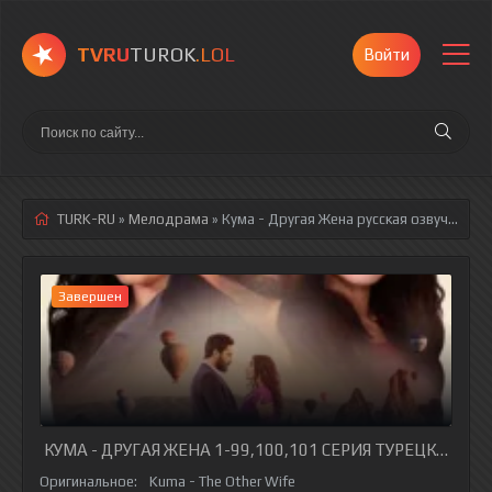
TVRU
TUROK
.LOL
Войти
TURK-RU
»
Мелодрама
» Кума - Другая Жена
русская озвучка полностью смотреть онлайн!
Завершен
КУМА - ДРУГАЯ ЖЕНА 1-99,100,101 СЕРИЯ ТУРЕЦКИЙ СЕ
Оригинальное:
Kuma - The Other Wife