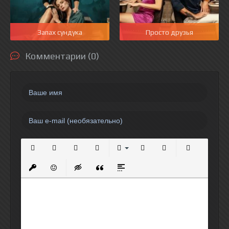
Запах сундука
Просто друзья
Комментарии (0)
Полужирный
Курсив
Подчеркнутый
Зачеркнутый
Выравнивание
Нумерованный список
Маркированный спи
Вставить сс
Вставить защищенную ссылку
Вставить смайлик
Вставка скрытого текста
Вставка цитаты
Вставка спойлера