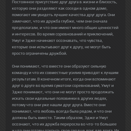
Постоянное присутствие друг друга в жизни и близость,
которую они разделяют как соседи в одном доме,
помогают им увидеть лучшие качества друг друга. Они
замечают, что их дружба глубже, чем они сначала
предполагали, и что они имеют много общих ценностей
и интересов. Во время соревнований и приключений,
Умут и Эдже начинают осознавать, что чувства,
которые они испытывают друг к другу, не могут быть
просто ограничены дружбой.
Они понимают, что вместе они образуют сильную
команду и что их совместные усилия приводят к лучшим
результатам. В конечном итоге, когда они вспоминают
друг о друге во время суматохи соревнований, Умут и
Эдже понимают, что они не могут просто продолжать
искать свои идеальные половинки в других людях,
потому что они уже нашли друг друга. Вместе они
понимают, что любовь всегда была рядом, и что они
должны быть вместе. Таким образом, Эдже и Умут
осознают, что их дружба переросла во что-то большее
и что они готовы открыть свое сердце друг для друга. Их