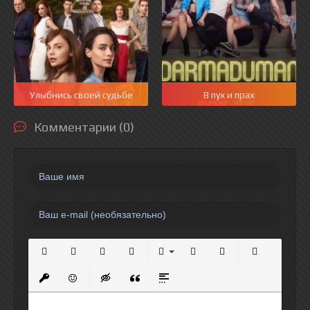
Улыбнись своей судьбе
В пух и прах
Комментарии (0)
Полужирный
Курсив
Подчеркнутый
Зачеркнутый
Выравнивание
Нумерованный список
Маркированный спи
Вставить сс
Вставить защищенную ссылку
Вставить смайлик
Вставка скрытого текста
Вставка цитаты
Вставка спойлера