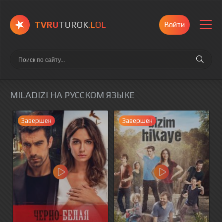
TVRU
TUROK
.LOL
Войти
MILADIZI НА РУССКОМ ЯЗЫКЕ
Завершен
Завершен