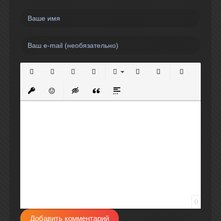
Полужирный
Курсив
Подчеркнутый
Зачеркнутый
Выравнивание
Нумерованный список
Маркированный спи
Вставить сс
Вставить защищенную ссылку
Вставить смайлик
Вставка скрытого текста
Вставка цитаты
Вставка спойлера
0
Добавить комментарий