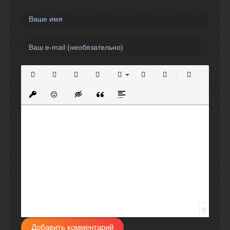
Полужирный
Курсив
Подчеркнутый
Зачеркнутый
Выравнивание
Нумерованный список
Маркированный спи
Вставить сс
Вставить защищенную ссылку
Вставить смайлик
Вставка скрытого текста
Вставка цитаты
Вставка спойлера
0
Добавить комментарий