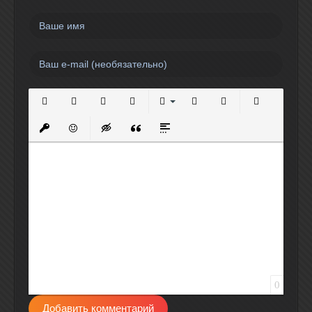
Полужирный
Курсив
Подчеркнутый
Зачеркнутый
Выравнивание
Нумерованный список
Маркированный спи
Вставить сс
Вставить защищенную ссылку
Вставить смайлик
Вставка скрытого текста
Вставка цитаты
Вставка спойлера
0
Добавить комментарий