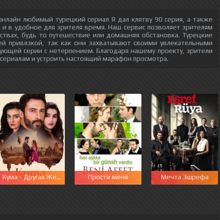
нлайн любимый турецкий сериал Я дал клятву 90 серия, а также
о и в удобное для зрителя время. Наш сервис позволяет зрителям
ствах, будь то путешествие или домашняя обстановка. Турецкие
ей привязкой, так как они захватывают своими увлекательными
ующей серии с нетерпением. Благодаря нашему проекту, зрители
 сериалам и устроить настоящий марафон просмотра.
этот мир
Кума - Другая Жена
Прости меня
Мечта Эшрефа