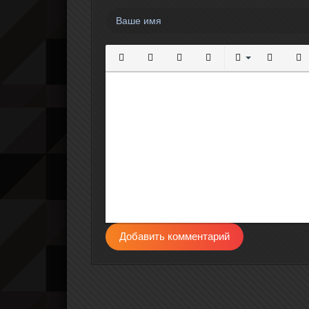
Полужирный
Курсив
Подчеркнутый
Зачеркнутый
Выравнивание
Нумерова
Мар
Добавить комментарий