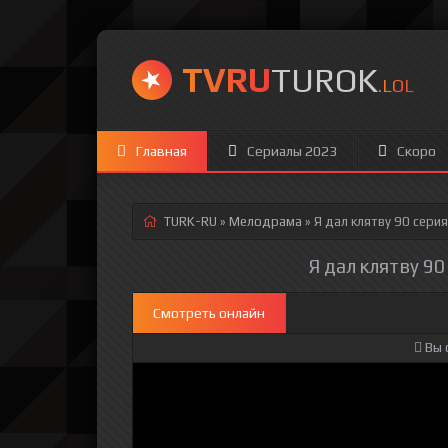
TVRU
TUROK
.LOL
Главная
Сериалы 2023
Скоро
TURK-RU
»
Мелодрама
» Я дал клятву 90 серия
Я дал клятву 90
Смотреть онлайн
Вы 