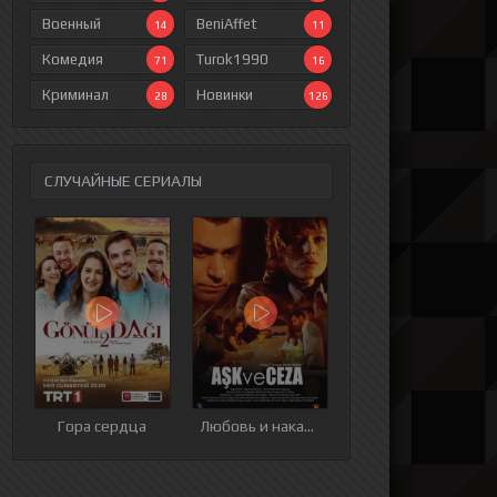
Военный
BeniAffet
14
11
Комедия
Turok1990
71
16
Криминал
Новинки
28
126
СЛУЧАЙНЫЕ СЕРИАЛЫ
ия
9 серия
10 серия
11 серия
12 серия
Гора сердца
Любовь и наказания