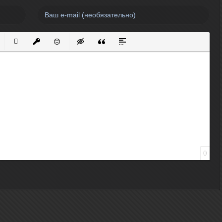
нный список
кированный список
Вставить ссылку
Вставить защищенную ссылку
Вставить смайлик
Вставка скрытого текста
Вставка цитаты
Вставка спойлера
0