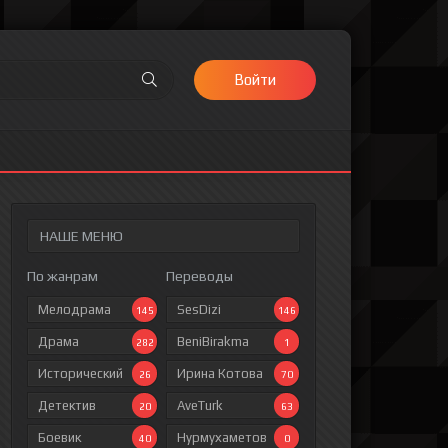
Войти
НАШЕ МЕНЮ
По жанрам
Переводы
Мелодрама
SesDizi
145
146
Драма
BeniBirakma
282
1
Исторический
Ирина Котова
26
70
Детектив
AveTurk
20
63
Боевик
Нурмухаметов
40
0