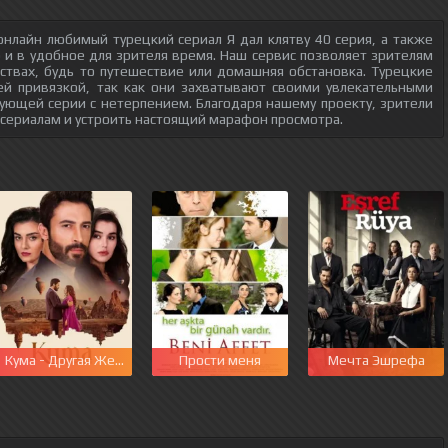
нлайн любимый турецкий сериал Я дал клятву 40 серия, а также
о и в удобное для зрителя время. Наш сервис позволяет зрителям
ствах, будь то путешествие или домашняя обстановка. Турецкие
ей привязкой, так как они захватывают своими увлекательными
ующей серии с нетерпением. Благодаря нашему проекту, зрители
 сериалам и устроить настоящий марафон просмотра.
этот мир
Кума - Другая Жена
Прости меня
Мечта Эшрефа