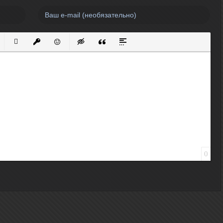
нный список
кированный список
Вставить ссылку
Вставить защищенную ссылку
Вставить смайлик
Вставка скрытого текста
Вставка цитаты
Вставка спойлера
0