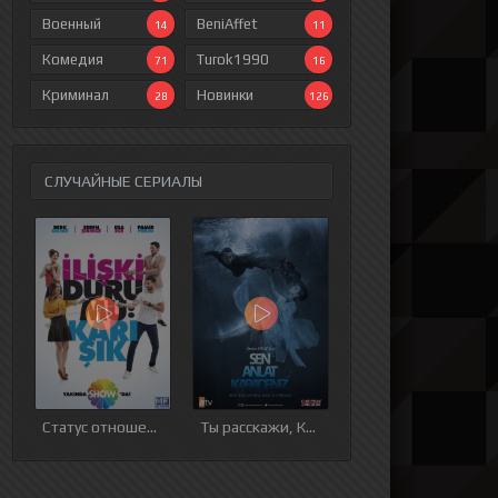
Военный
BeniAffet
14
11
Комедия
Turok1990
71
16
Криминал
Новинки
28
126
СЛУЧАЙНЫЕ СЕРИАЛЫ
ия
9 серия
10 серия
11 серия
12 серия
Статус отношений: Запутанно
Ты расскажи, Карадениз