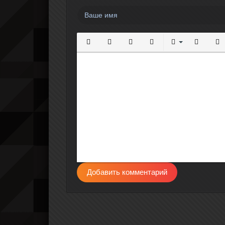
Полужирный
Курсив
Подчеркнутый
Зачеркнутый
Выравнивание
Нумерова
Мар
Добавить комментарий