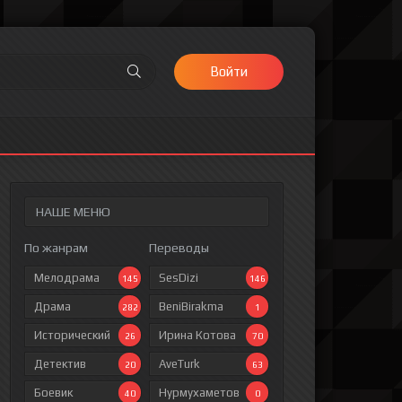
Войти
НАШЕ МЕНЮ
По жанрам
Переводы
Мелодрама
SesDizi
145
146
Драма
BeniBirakma
282
1
Исторический
Ирина Котова
26
70
Детектив
AveTurk
20
63
Боевик
Нурмухаметов
40
0