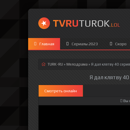
TVRU
TUROK
.LOL
Главная
Сериалы 2023
Скоро
TURK-RU
»
Мелодрама
» Я дал клятву 40 серия
Я дал клятву 40
Смотреть онлайн
Вы 