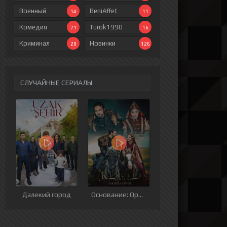
Военный
BeniAffet
14
11
Комедия
Turok1990
71
16
Криминал
Новинки
28
126
СЛУЧАЙНЫЕ СЕРИАЛЫ
ия
9 серия
10 серия
11 серия
12 серия
Далекий город
Основание: Орхан