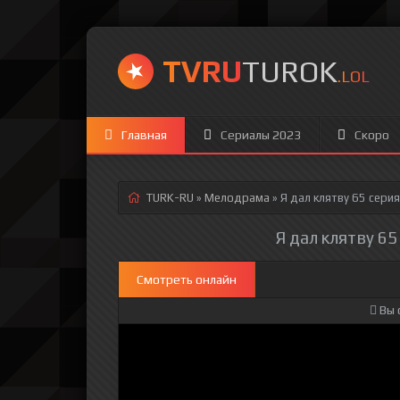
TVRU
TUROK
.LOL
Главная
Сериалы 2023
Скоро
TURK-RU
»
Мелодрама
» Я дал клятву 65 серия
Я дал клятву 65
Смотреть онлайн
Вы 