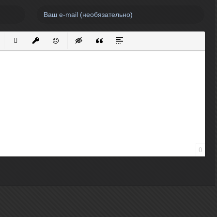
нный список
кированный список
Вставить ссылку
Вставить защищенную ссылку
Вставить смайлик
Вставка скрытого текста
Вставка цитаты
Вставка спойлера
0