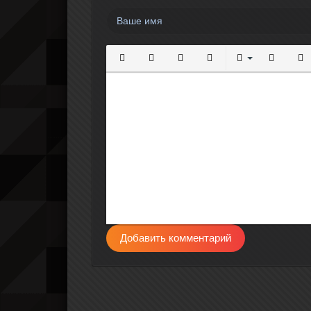
Полужирный
Курсив
Подчеркнутый
Зачеркнутый
Выравнивание
Нумерова
Мар
Добавить комментарий