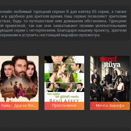
нлайн любимый турецкий сериал Я дал клятву 65 серия, а также
о и в удобное для зрителя время. Наш сервис позволяет зрителям
ствах, будь то путешествие или домашняя обстановка. Турецкие
ей привязкой, так как они захватывают своими увлекательными
ующей серии с нетерпением. Благодаря нашему проекту, зрители
 сериалам и устроить настоящий марафон просмотра.
этот мир
Кума - Другая Жена
Прости меня
Мечта Эшрефа