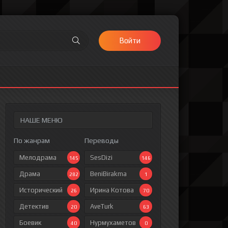
Войти
НАШЕ МЕНЮ
По жанрам
Переводы
Мелодрама
SesDizi
145
146
Драма
BeniBirakma
282
1
Исторический
Ирина Котова
26
70
Детектив
AveTurk
20
63
Боевик
Нурмухаметов
40
0