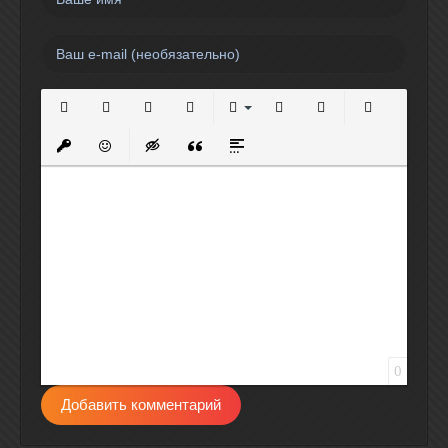
Полужирный
Курсив
Подчеркнутый
Зачеркнутый
Выравнивание
Нумерованный список
Маркированный спи
Вставить сс
Вставить защищенную ссылку
Вставить смайлик
Вставка скрытого текста
Вставка цитаты
Вставка спойлера
0
Добавить комментарий