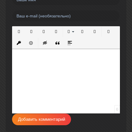
Полужирный
Курсив
Подчеркнутый
Зачеркнутый
Выравнивание
Нумерованный список
Маркированный спи
Вставить сс
Вставить защищенную ссылку
Вставить смайлик
Вставка скрытого текста
Вставка цитаты
Вставка спойлера
0
Добавить комментарий