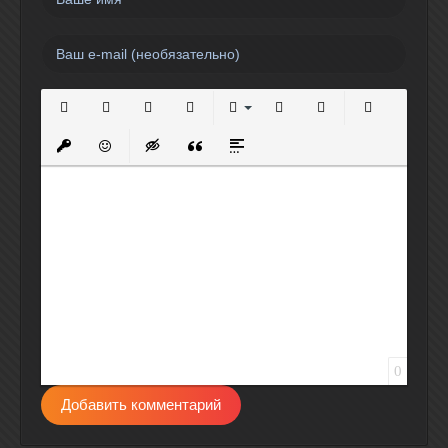
Полужирный
Курсив
Подчеркнутый
Зачеркнутый
Выравнивание
Нумерованный список
Маркированный спи
Вставить сс
Вставить защищенную ссылку
Вставить смайлик
Вставка скрытого текста
Вставка цитаты
Вставка спойлера
0
Добавить комментарий