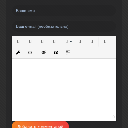
Полужирный
Курсив
Подчеркнутый
Зачеркнутый
Выравнивание
Нумерованный список
Маркированный спи
Вставить сс
Вставить защищенную ссылку
Вставить смайлик
Вставка скрытого текста
Вставка цитаты
Вставка спойлера
0
Добавить комментарий