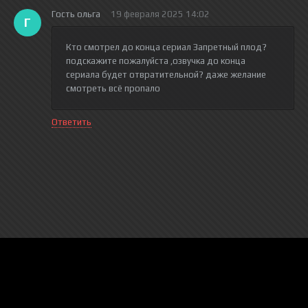
Гость ольга
19 февраля 2025 14:02
Г
Кто смотрел до конца сериал Запретный плод?
подскажите пожалуйста ,озвучка до конца
сериала будет отвратительной? даже желание
смотреть всё пропало
Ответить