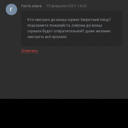
Гость ольга
19 февраля 2025 14:02
Г
Кто смотрел до конца сериал Запретный плод?
подскажите пожалуйста ,озвучка до конца
сериала будет отвратительной? даже желание
смотреть всё пропало
Ответить