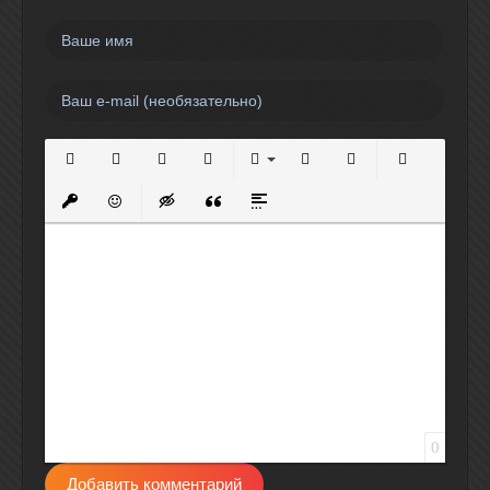
Полужирный
Курсив
Подчеркнутый
Зачеркнутый
Выравнивание
Нумерованный список
Маркированный спи
Вставить сс
Вставить защищенную ссылку
Вставить смайлик
Вставка скрытого текста
Вставка цитаты
Вставка спойлера
0
Добавить комментарий