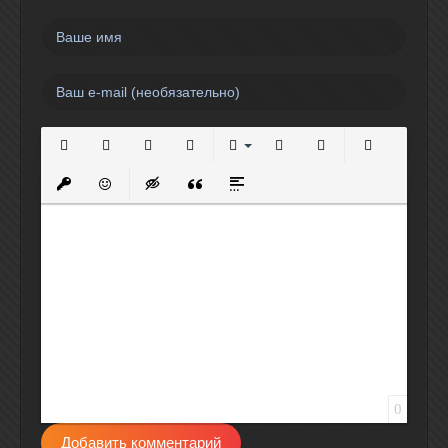
Полужирный
Курсив
Подчеркнутый
Зачеркнутый
Выравнивание
Нумерованный список
Маркированный спи
Вставить сс
Вставить защищенную ссылку
Вставить смайлик
Вставка скрытого текста
Вставка цитаты
Вставка спойлера
0
Добавить комментарий