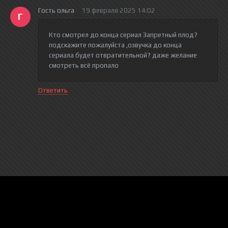
Гость ольга
19 февраля 2025 14:02
Г
Кто смотрел до конца сериал Запретный плод?
подскажите пожалуйста ,озвучка до конца
сериала будет отвратительной? даже желание
смотреть всё пропало
Ответить