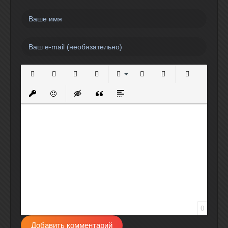
Полужирный
Курсив
Подчеркнутый
Зачеркнутый
Выравнивание
Нумерованный список
Маркированный спи
Вставить сс
Вставить защищенную ссылку
Вставить смайлик
Вставка скрытого текста
Вставка цитаты
Вставка спойлера
0
Добавить комментарий