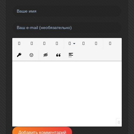
Полужирный
Курсив
Подчеркнутый
Зачеркнутый
Выравнивание
Нумерованный список
Маркированный спи
Вставить сс
Вставить защищенную ссылку
Вставить смайлик
Вставка скрытого текста
Вставка цитаты
Вставка спойлера
0
Добавить комментарий