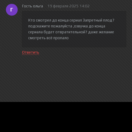
Гость ольга
19 февраля 2025 14:02
Г
Кто смотрел до конца сериал Запретный плод?
подскажите пожалуйста ,озвучка до конца
сериала будет отвратительной? даже желание
смотреть всё пропало
Ответить