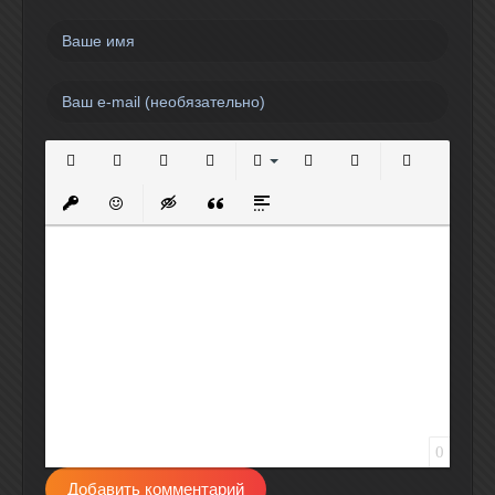
Полужирный
Курсив
Подчеркнутый
Зачеркнутый
Выравнивание
Нумерованный список
Маркированный спи
Вставить сс
Вставить защищенную ссылку
Вставить смайлик
Вставка скрытого текста
Вставка цитаты
Вставка спойлера
0
Добавить комментарий