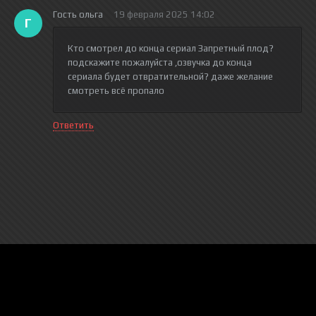
Гость ольга
19 февраля 2025 14:02
Г
Кто смотрел до конца сериал Запретный плод?
подскажите пожалуйста ,озвучка до конца
сериала будет отвратительной? даже желание
смотреть всё пропало
Ответить