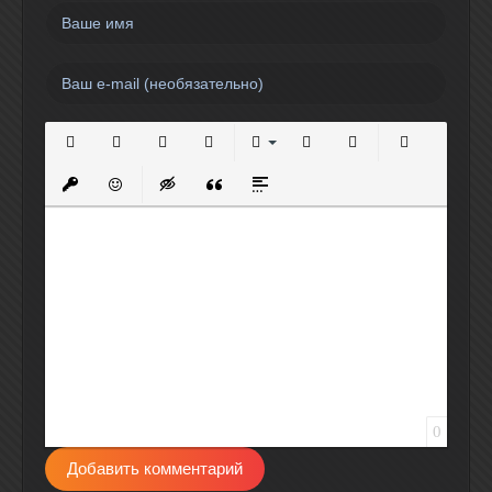
Полужирный
Курсив
Подчеркнутый
Зачеркнутый
Выравнивание
Нумерованный список
Маркированный спи
Вставить сс
Вставить защищенную ссылку
Вставить смайлик
Вставка скрытого текста
Вставка цитаты
Вставка спойлера
0
Добавить комментарий