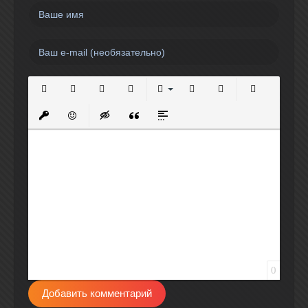
Полужирный
Курсив
Подчеркнутый
Зачеркнутый
Выравнивание
Нумерованный список
Маркированный спи
Вставить сс
Вставить защищенную ссылку
Вставить смайлик
Вставка скрытого текста
Вставка цитаты
Вставка спойлера
0
Добавить комментарий