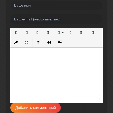
Полужирный
Курсив
Подчеркнутый
Зачеркнутый
Выравнивание
Нумерованный список
Маркированный спи
Вставить сс
Вставить защищенную ссылку
Вставить смайлик
Вставка скрытого текста
Вставка цитаты
Вставка спойлера
0
Добавить комментарий