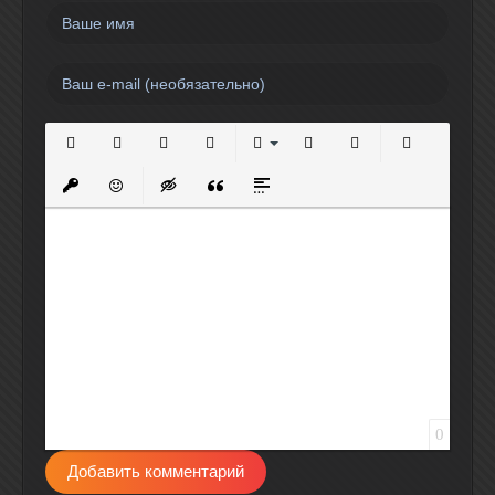
Полужирный
Курсив
Подчеркнутый
Зачеркнутый
Выравнивание
Нумерованный список
Маркированный спи
Вставить сс
Вставить защищенную ссылку
Вставить смайлик
Вставка скрытого текста
Вставка цитаты
Вставка спойлера
0
Добавить комментарий