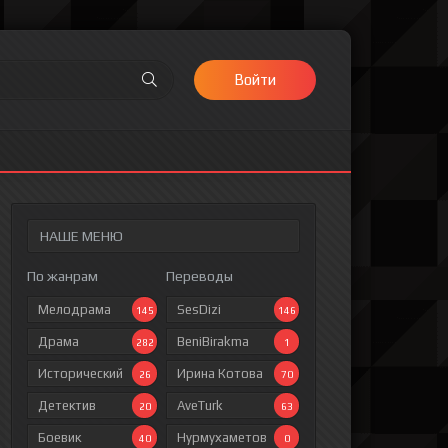
Войти
НАШЕ МЕНЮ
По жанрам
Переводы
Мелодрама
SesDizi
145
146
Драма
BeniBirakma
282
1
Исторический
Ирина Котова
26
70
Детектив
AveTurk
20
63
Боевик
Нурмухаметов
40
0