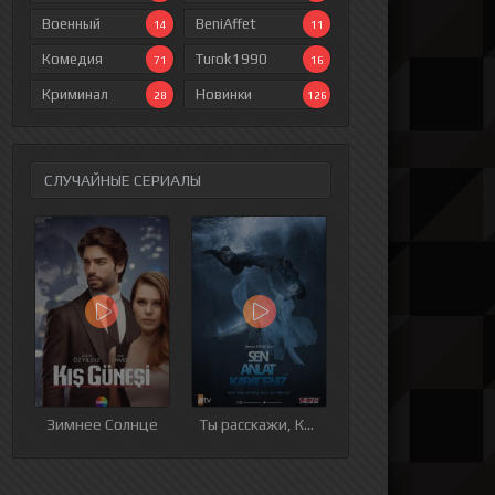
Военный
BeniAffet
14
11
Комедия
Turok1990
71
16
Криминал
Новинки
28
126
СЛУЧАЙНЫЕ СЕРИАЛЫ
ия
9 серия
10 серия
11 серия
12 серия
Зимнее Солнце
Ты расскажи, Карадениз