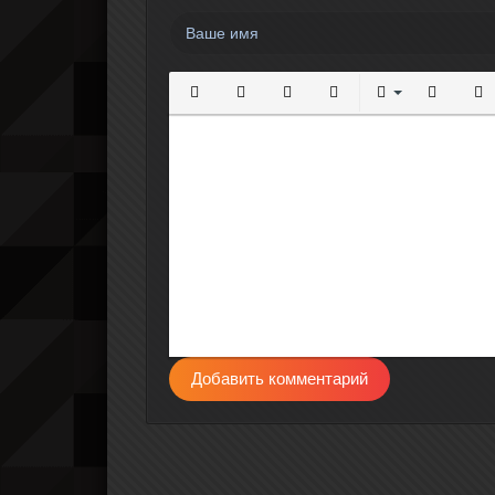
Полужирный
Курсив
Подчеркнутый
Зачеркнутый
Выравнивание
Нумерова
Мар
Добавить комментарий