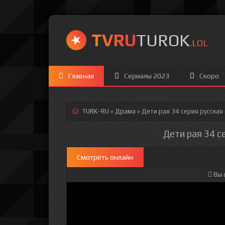
TVRU
TUROK
.LOL
Главная
Сериалы 2023
Скоро
TURK-RU
»
Драма
» Дети рая 34 серия
русская
Дети рая 34 с
Смотреть онлайн
Вы 