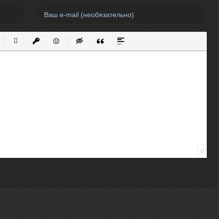
нный список
кированный список
Вставить ссылку
Вставить защищенную ссылку
Вставить смайлик
Вставка скрытого текста
Вставка цитаты
Вставка спойлера
0