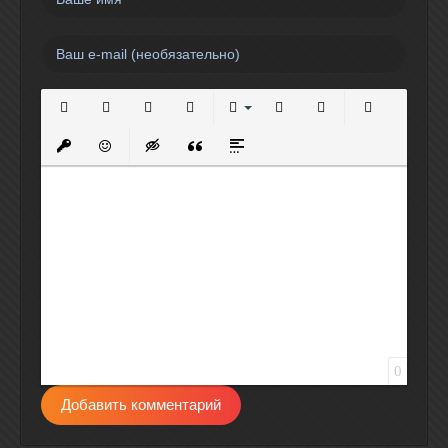
Полужирный
Курсив
Подчеркнутый
Зачеркнутый
Выравнивание
Нумерованный список
Маркированный спи
Вставить сс
Вставить защищенную ссылку
Вставить смайлик
Вставка скрытого текста
Вставка цитаты
Вставка спойлера
0
Добавить комментарий