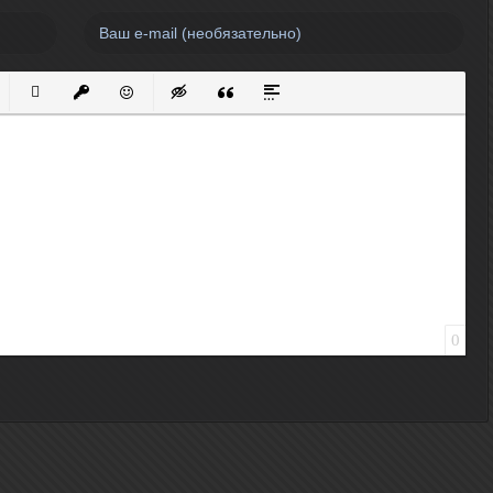
нный список
кированный список
Вставить ссылку
Вставить защищенную ссылку
Вставить смайлик
Вставка скрытого текста
Вставка цитаты
Вставка спойлера
0