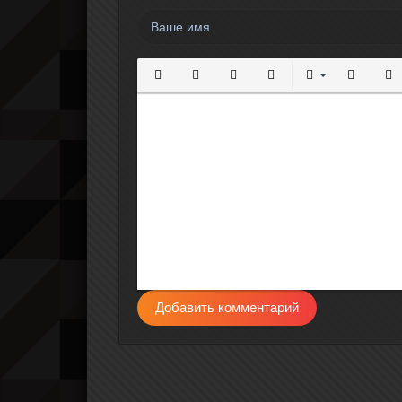
Полужирный
Курсив
Подчеркнутый
Зачеркнутый
Выравнивание
Нумерова
Мар
Добавить комментарий