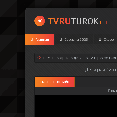
TVRU
TUROK
.LOL
Главная
Сериалы 2023
Скоро
TURK-RU
»
Драма
» Дети рая 12 серия
русская
Дети рая 12 с
Смотреть онлайн
Вы 