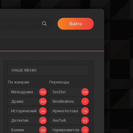
Войти
НАШЕ МЕНЮ
По жанрам
Переводы
Мелодрама
SesDizi
145
146
Драма
BeniBirakma
282
1
Исторический
Ирина Котова
26
70
Детектив
AveTurk
20
63
Боевик
Нурмухаметов
40
0