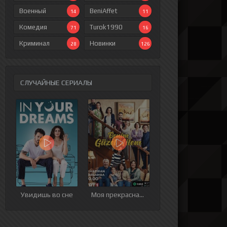
Военный
BeniAffet
14
11
Комедия
Turok1990
71
16
Криминал
Новинки
28
126
СЛУЧАЙНЫЕ СЕРИАЛЫ
ия
9 серия
10 серия
11 серия
12 серия
Увидишь во сне
Моя прекрасная семья