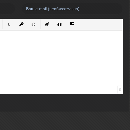
нный список
кированный список
Вставить ссылку
Вставить защищенную ссылку
Вставить смайлик
Вставка скрытого текста
Вставка цитаты
Вставка спойлера
0