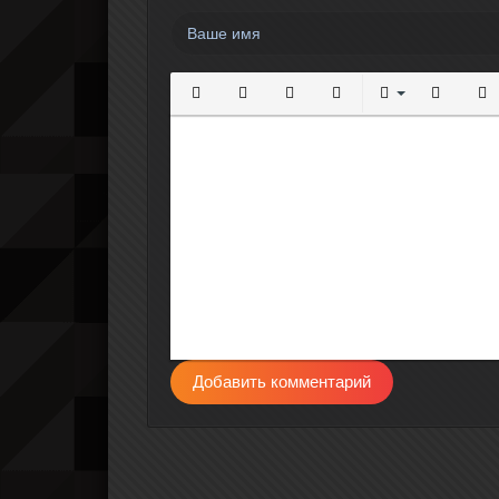
Полужирный
Курсив
Подчеркнутый
Зачеркнутый
Выравнивание
Нумерова
Мар
Добавить комментарий