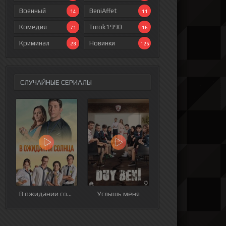
Военный
BeniAffet
14
11
Комедия
Turok1990
71
16
Криминал
Новинки
28
126
СЛУЧАЙНЫЕ СЕРИАЛЫ
ия
9 серия
10 серия
11 серия
12 серия
В ожидании солнца
Услышь меня