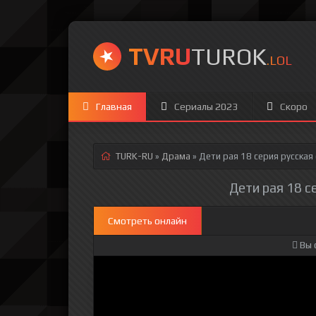
TVRU
TUROK
.LOL
Главная
Сериалы 2023
Скоро
TURK-RU
»
Драма
» Дети рая 18 серия
русская
Дети рая 18 с
Смотреть онлайн
Вы 