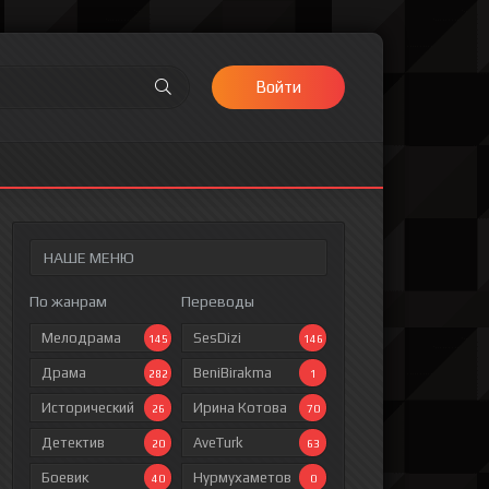
Войти
НАШЕ МЕНЮ
По жанрам
Переводы
Мелодрама
SesDizi
145
146
Драма
BeniBirakma
282
1
Исторический
Ирина Котова
26
70
Детектив
AveTurk
20
63
Боевик
Нурмухаметов
40
0