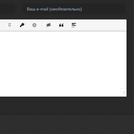
нный список
кированный список
Вставить ссылку
Вставить защищенную ссылку
Вставить смайлик
Вставка скрытого текста
Вставка цитаты
Вставка спойлера
0