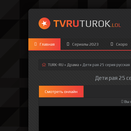
TVRU
TUROK
.LOL
Главная
Сериалы 2023
Скоро
TURK-RU
»
Драма
» Дети рая 25 серия
русская
Дети рая 25 с
Смотреть онлайн
Вы 