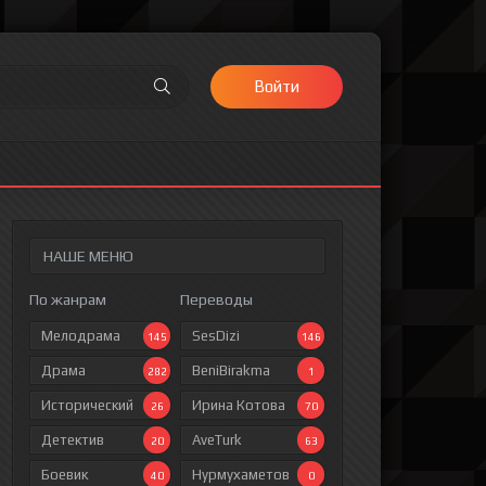
Войти
НАШЕ МЕНЮ
По жанрам
Переводы
Мелодрама
SesDizi
145
146
Драма
BeniBirakma
282
1
Исторический
Ирина Котова
26
70
Детектив
AveTurk
20
63
Боевик
Нурмухаметов
40
0