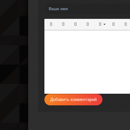
Полужирный
Курсив
Подчеркнутый
Зачеркнутый
Выравнивание
Нумерова
Мар
Добавить комментарий