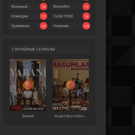
Военный
BeniAffet
14
11
Комедия
Turok1990
71
16
Криминал
Новинки
28
126
СЛУЧАЙНЫЕ СЕРИАЛЫ
ия
9 серия
10 серия
11 серия
12 серия
Дикий
Квартира невинных