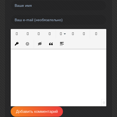
Полужирный
Курсив
Подчеркнутый
Зачеркнутый
Выравнивание
Нумерованный список
Маркированный спи
Вставить сс
Вставить защищенную ссылку
Вставить смайлик
Вставка скрытого текста
Вставка цитаты
Вставка спойлера
0
Добавить комментарий